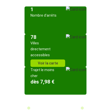
1
Nombre d'arrêts
78
Villes
directement
accessibles
Voir la carte
Trajet le moins
cher
dès 7,98 €