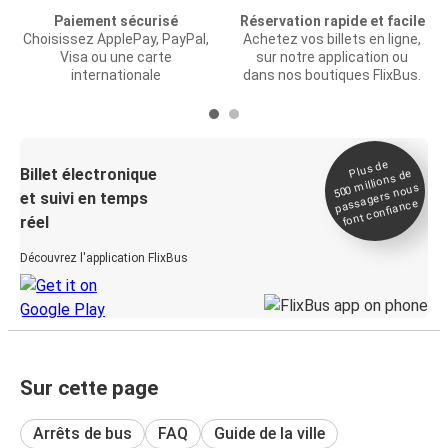
Paiement sécurisé
Réservation rapide et facile
Choisissez ApplePay, PayPal,
Achetez vos billets en ligne,
Visa ou une carte
sur notre application ou
internationale
dans nos boutiques FlixBus.
Plus de
Billet électronique
millions de
500
passagers nous
et suivi en temps
font confiance
réel
Découvrez l'application FlixBus
Sur cette page
Arrêts de bus
FAQ
Guide de la ville