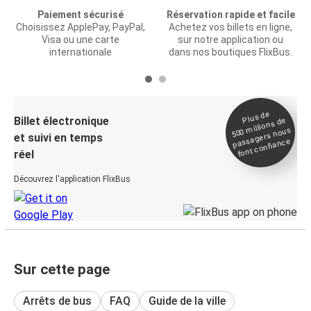
Paiement sécurisé
Réservation rapide et facile
Choisissez ApplePay, PayPal,
Achetez vos billets en ligne,
Visa ou une carte
sur notre application ou
internationale
dans nos boutiques FlixBus.
Plus de
Billet électronique
millions de
500
passagers nous
et suivi en temps
font confiance
réel
Découvrez l'application FlixBus
Sur cette page
Arrêts de bus
FAQ
Guide de la ville