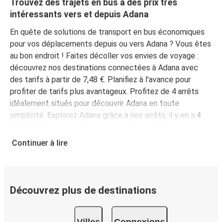
Trouvez des trajets en bus à des prix très
intéressants vers et depuis Adana
En quête de solutions de transport en bus économiques
pour vos déplacements depuis ou vers Adana ? Vous êtes
au bon endroit ! Faites décoller vos envies de voyage :
découvrez nos destinations connectées à Adana avec
des tarifs à partir de 7,48 €. Planifiez à l'avance pour
profiter de tarifs plus avantageux. Profitez de 4 arrêts
idéalement situés pour découvrir Adana en toute
simplicité. Explorez Adana grâce à nos arrêts, il y en a
4
dans Adana, auxquels vous pouvez accéder
facilement
.
Vous pouvez partir de 135 différentes
Continuer à lire
villes de départ
. Rendez-vous sur notre page dédiée au
réseau FlixBus
pour trouver des lignes près de chez vous
!
Découvrez plus de destinations
Pourquoi choisir FlixBus pour vos voyages vers et
depuis Adana ?
Villes
Connexions