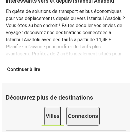
intéressants vers et depuis Istanbul Anadolu
En quête de solutions de transport en bus économiques
pour vos déplacements depuis ou vers Istanbul Anadolu ?
Vous êtes au bon endroit ! Faites décoller vos envies de
voyage : découvrez nos destinations connectées à
Istanbul Anadolu avec des tarifs à partir de 11,48 €.
Planifiez à l'avance pour profiter de tarifs plus
avantageux. Profitez de 2 arrêts idéalement situés pour
découvrir Istanbul Anadolu en toute simplicité. Explorez
Istanbul Anadolu grâce à nos arrêts, il y en a
2 dans
Continuer à lire
Istanbul Anadolu, auxquels vous pouvez accéder
facilement
.
Vous pouvez partir de 234 différentes
villes de départ
. Rendez-vous sur notre page dédiée au
réseau FlixBus
pour trouver des lignes près de chez vous
Découvrez plus de destinations
!
Pourquoi choisir FlixBus pour vos voyages vers et
Villes
Connexions
depuis Istanbul Anadolu ?
FlixBus, c’est la solution idéale pour des déplacements