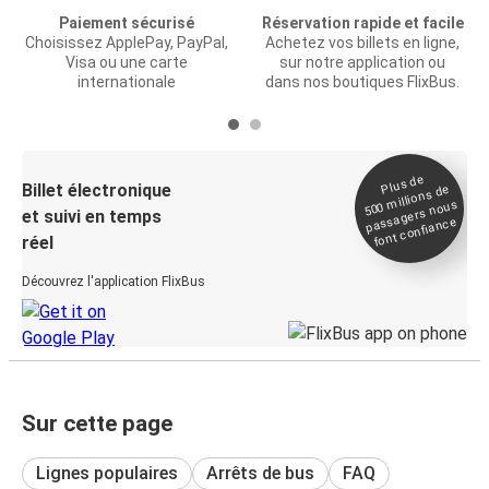
Paiement sécurisé
Réservation rapide et facile
Choisissez ApplePay, PayPal,
Achetez vos billets en ligne,
Visa ou une carte
sur notre application ou
internationale
dans nos boutiques FlixBus.
Plus de
Billet électronique
millions de
500
passagers nous
et suivi en temps
font confiance
réel
Découvrez l'application FlixBus
Sur cette page
Lignes populaires
Arrêts de bus
FAQ