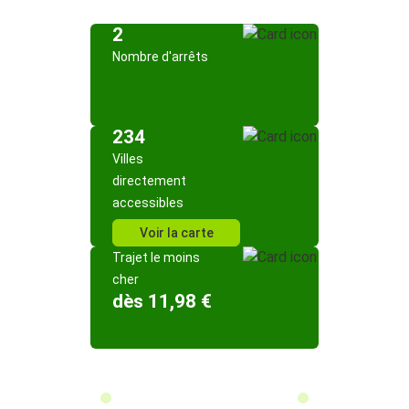
2
Nombre d'arrêts
234
Villes
directement
accessibles
Voir la carte
Trajet le moins
cher
dès 11,98 €