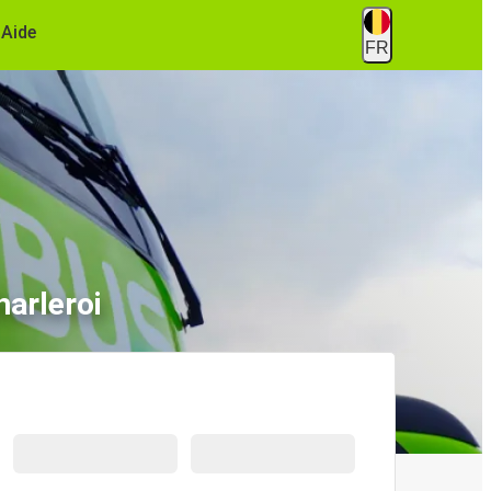
Aide
FR
harleroi