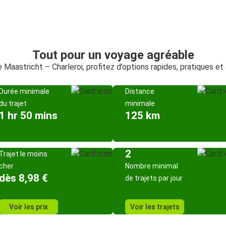
Tout pour un voyage agréable
e Maastricht – Charleroi, profitez d’options rapides, pratiques e
Durée minimale
Distance
du trajet
minimale
1 hr 50 mins
125 km
2
Trajet le moins
cher
Nombre minimal
dès 8,98 €
de trajets par jour
Voir les prix
Voir les trajets