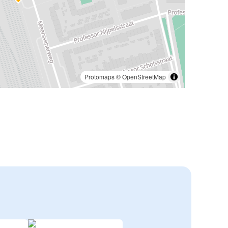
Protomaps
©
OpenStreetMap