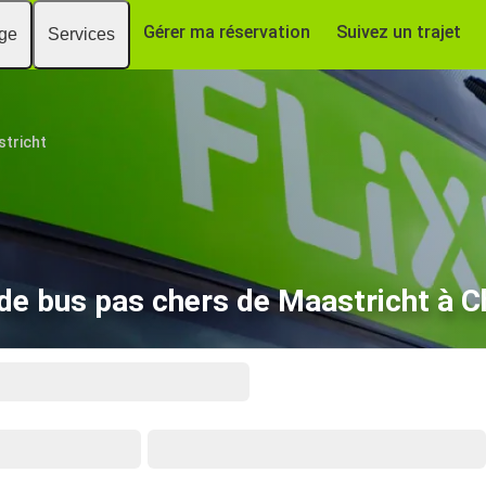
Gérer ma réservation
Suivez un trajet
age
Services
tricht
 de bus pas chers de Maastricht à C