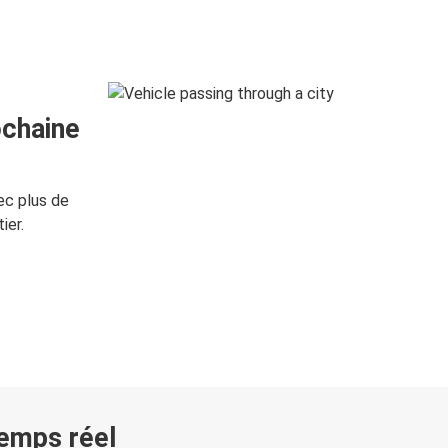
ochaine
ec plus de
ier.
temps réel