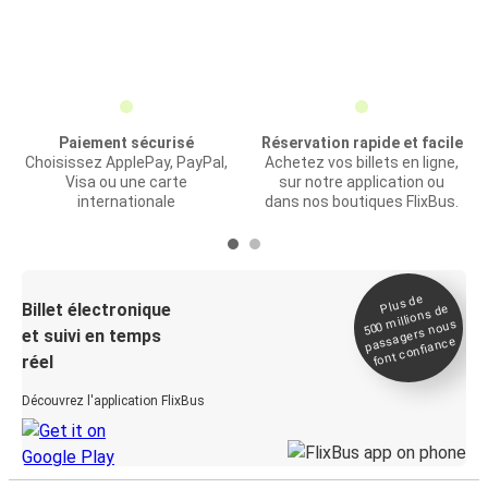
Paiement sécurisé
Réservation rapide et facile
Choisissez ApplePay, PayPal,
Achetez vos billets en ligne,
Visa ou une carte
sur notre application ou
internationale
dans nos boutiques FlixBus.
Plus de
Billet électronique
millions de
500
passagers nous
et suivi en temps
font confiance
réel
Découvrez l'application FlixBus