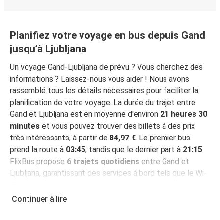
Planifiez votre voyage en bus depuis Gand
jusqu’à Ljubljana
Un voyage Gand-Ljubljana de prévu ? Vous cherchez des
informations ? Laissez-nous vous aider ! Nous avons
rassemblé tous les détails nécessaires pour faciliter la
planification de votre voyage. La durée du trajet entre
Gand et Ljubljana est en moyenne d'environ
21 heures 30
minutes
et vous pouvez trouver des billets à des prix
très intéressants, à partir de
84,97 €
. Le premier bus
prend la route à
03:45
, tandis que le dernier part à
21:15
.
FlixBus propose
6 trajets quotidiens
entre Gand et
Ljubljana, garantissant des services à bord tels que le Wi-
Fi gratuit, des prises électriques et des places assises
garanties pendant votre voyage.
Continuer à lire
Réservez votre billet pour votre voyage Gand-