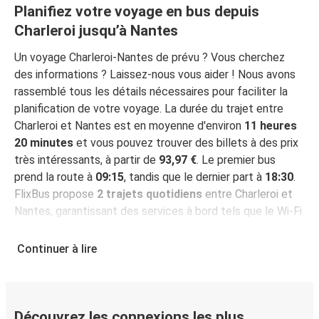
Planifiez votre voyage en bus depuis
Charleroi jusqu’à Nantes
Un voyage Charleroi-Nantes de prévu ? Vous cherchez
des informations ? Laissez-nous vous aider ! Nous avons
rassemblé tous les détails nécessaires pour faciliter la
planification de votre voyage. La durée du trajet entre
Charleroi et Nantes est en moyenne d'environ
11 heures
20 minutes
et vous pouvez trouver des billets à des prix
très intéressants, à partir de
93,97 €
. Le premier bus
prend la route à
09:15
, tandis que le dernier part à
18:30
.
FlixBus propose
2 trajets quotidiens
entre Charleroi et
Nantes, garantissant des services à bord tels que le Wi-Fi
gratuit, des prises électriques et des places assises
garanties pendant votre voyage.
Continuer à lire
Réservez votre billet pour votre voyage
Charleroi-Nantes en toute simplicité
Effectuer une réservation de billet avec FlixBus, c’est
Découvrez les connexions les plus