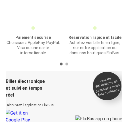
Paiement sécurisé
Réservation rapide et facile
Choisissez ApplePay, PayPal,
Achetez vos billets en ligne,
Visa ou une carte
sur notre application ou
internationale
dans nos boutiques FlixBus.
Plus de
Billet électronique
millions de
500
passagers nous
et suivi en temps
font confiance
réel
Découvrez l'application FlixBus