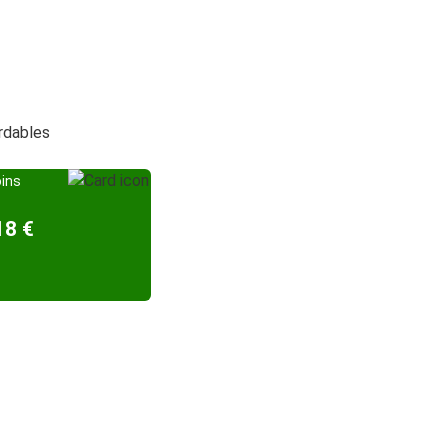
ordables
oins
18 €