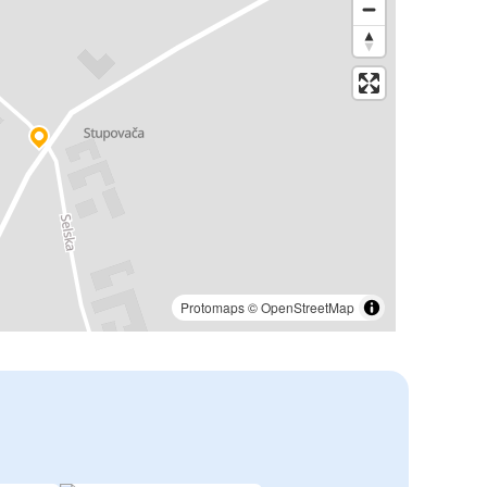
Protomaps
©
OpenStreetMap