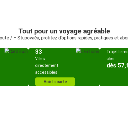
Tout pour un voyage agréable
route / – Stupovača, profitez d’options rapides, pratiques et ab
33
Trajet le m
Villes
cher
dès 57,
directement
accessibles
Voir la carte