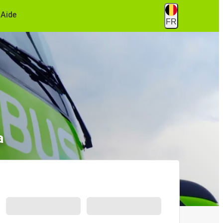
Aide
FR
a