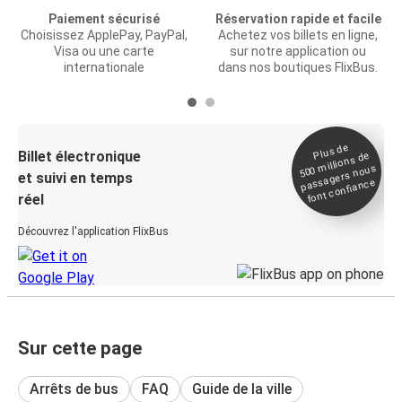
Paiement sécurisé
Réservation rapide et facile
Choisissez ApplePay, PayPal,
Achetez vos billets en ligne,
Visa ou une carte
sur notre application ou
internationale
dans nos boutiques FlixBus.
Plus de
Billet électronique
millions de
500
passagers nous
et suivi en temps
font confiance
réel
Découvrez l'application FlixBus
Sur cette page
Arrêts de bus
FAQ
Guide de la ville