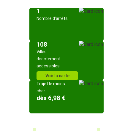
1
Nombre d'arrêts
108
Villes
directement
accessibles
Voir la carte
Trajet le moins
cher
dès 6,98 €