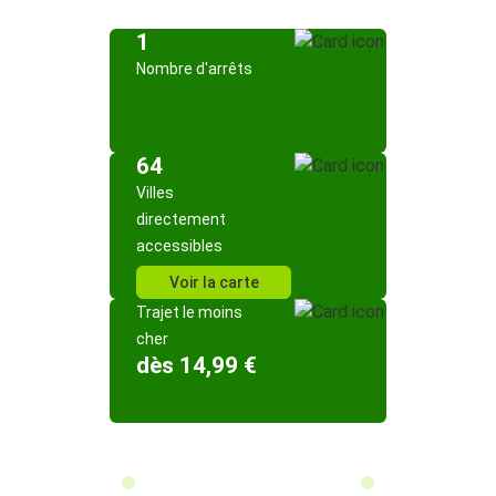
1
Nombre d'arrêts
64
Villes
directement
accessibles
Voir la carte
Trajet le moins
cher
dès 14,99 €