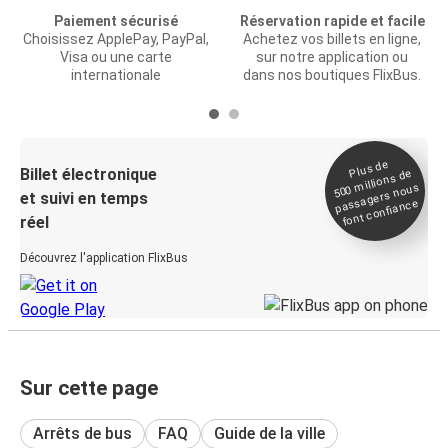
Paiement sécurisé
Réservation rapide et facile
Choisissez ApplePay, PayPal,
Achetez vos billets en ligne,
Visa ou une carte
sur notre application ou
internationale
dans nos boutiques FlixBus.
Plus de
Billet électronique
millions de
500
passagers nous
et suivi en temps
font confiance
réel
Découvrez l'application FlixBus
Sur cette page
Arrêts de bus
FAQ
Guide de la ville