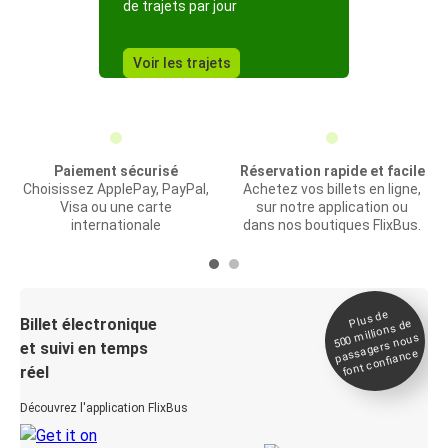
de trajets par jour
Voir les trajets
Paiement sécurisé
Réservation rapide et facile
Choisissez ApplePay, PayPal,
Achetez vos billets en ligne,
Visa ou une carte
sur notre application ou
internationale
dans nos boutiques FlixBus.
Plus de
Billet électronique
millions de
500
passagers nous
et suivi en temps
font confiance
réel
Découvrez l'application FlixBus