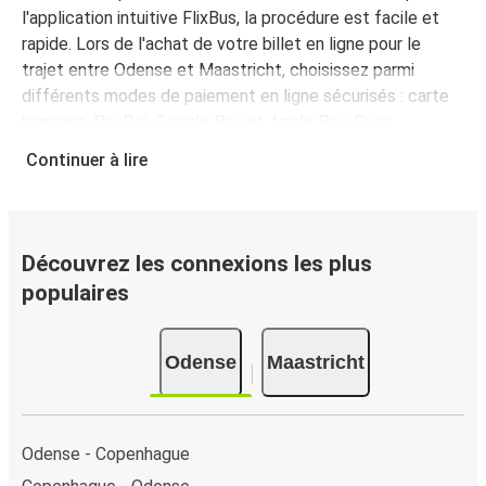
l'application intuitive FlixBus, la procédure est facile et
rapide. Lors de l'achat de votre billet en ligne pour le
trajet entre Odense et Maastricht, choisissez parmi
différents modes de paiement en ligne sécurisés : carte
bancaire, PayPal, Google Pay et Apple Pay. Si en
revanche, vous décidez d'acheter votre billet dans l’un de
Continuer à lire
nos points de vente, ou directement à bord du bus, vous
pouvez opter pour un paiement en espèces.
Découvrez les connexions les plus
populaires
Odense
Maastricht
Odense - Copenhague