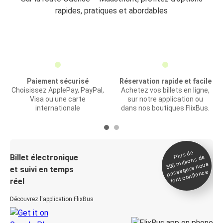
rapides, pratiques et abordables
Paiement sécurisé
Réservation rapide et facile
Choisissez ApplePay, PayPal,
Achetez vos billets en ligne,
Visa ou une carte
sur notre application ou
internationale
dans nos boutiques FlixBus.
Plus de
Billet électronique
millions de
500
passagers nous
et suivi en temps
font confiance
réel
Découvrez l'application FlixBus