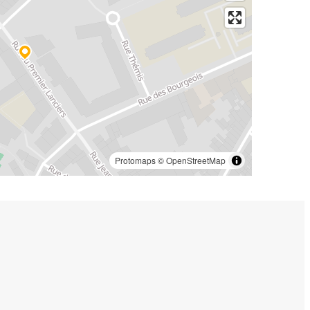
Protomaps
©
OpenStreetMap