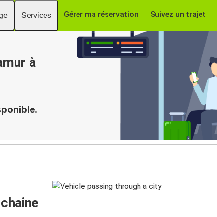
Gérer ma réservation
Suivez un trajet
age
Services
amur à
sponible.
ochaine