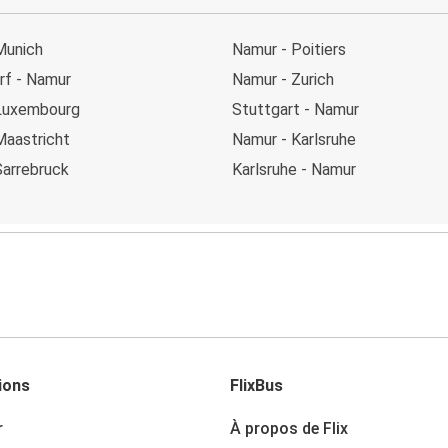
Munich
Namur - Poitiers
rf - Namur
Namur - Zurich
Luxembourg
Stuttgart - Namur
Maastricht
Namur - Karlsruhe
Sarrebruck
Karlsruhe - Namur
ions
FlixBus
r
À propos de Flix