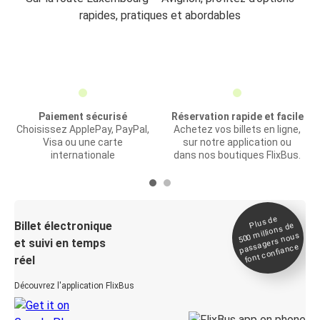
rapides, pratiques et abordables
Paiement sécurisé
Réservation rapide et facile
Choisissez ApplePay, PayPal,
Achetez vos billets en ligne,
Visa ou une carte
sur notre application ou
internationale
dans nos boutiques FlixBus.
Plus de
Billet électronique
millions de
500
passagers nous
et suivi en temps
font confiance
réel
Découvrez l'application FlixBus