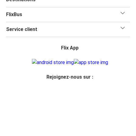
FlixBus
Service client
Flix App
Rejoignez-nous sur :
Accès revendeur
Confidentialité
Droits des passagers
Mentions légales
Déclaration d'accessibilité
Modifier les paramètres des cookies