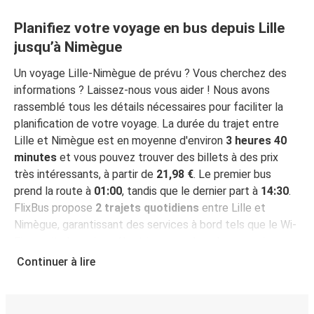
Planifiez votre voyage en bus depuis Lille
jusqu’à Nimègue
Un voyage Lille-Nimègue de prévu ? Vous cherchez des
informations ? Laissez-nous vous aider ! Nous avons
rassemblé tous les détails nécessaires pour faciliter la
planification de votre voyage. La durée du trajet entre
Lille et Nimègue est en moyenne d'environ
3 heures 40
minutes
et vous pouvez trouver des billets à des prix
très intéressants, à partir de
21,98 €
. Le premier bus
prend la route à
01:00
, tandis que le dernier part à
14:30
.
FlixBus propose
2 trajets quotidiens
entre Lille et
Nimègue, garantissant des services à bord tels que le Wi-
Fi gratuit, des prises électriques et des places assises
garanties pendant votre voyage.
Continuer à lire
Réservez votre billet pour votre voyage Lille-
Nimègue en toute simplicité