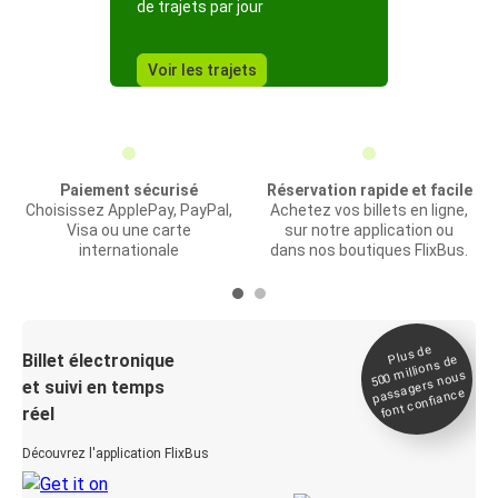
de trajets par jour
Voir les trajets
Paiement sécurisé
Réservation rapide et facile
Choisissez ApplePay, PayPal,
Achetez vos billets en ligne,
Visa ou une carte
sur notre application ou
internationale
dans nos boutiques FlixBus.
Plus de
Billet électronique
millions de
500
passagers nous
et suivi en temps
font confiance
réel
Découvrez l'application FlixBus