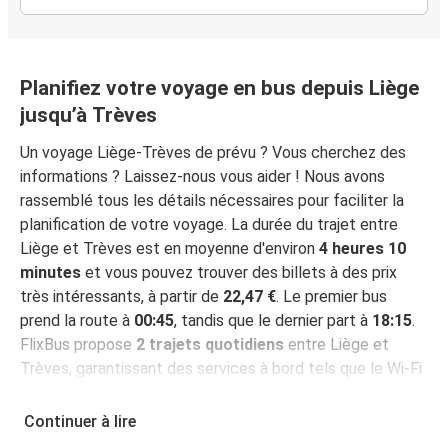
Planifiez votre voyage en bus depuis Liège
jusqu’à Trèves
Un voyage Liège-Trèves de prévu ? Vous cherchez des
informations ? Laissez-nous vous aider ! Nous avons
rassemblé tous les détails nécessaires pour faciliter la
planification de votre voyage. La durée du trajet entre
Liège et Trèves est en moyenne d'environ
4 heures 10
minutes
et vous pouvez trouver des billets à des prix
très intéressants, à partir de
22,47 €
. Le premier bus
prend la route à
00:45
, tandis que le dernier part à
18:15
.
FlixBus propose
2 trajets quotidiens
entre Liège et
Trèves, garantissant des services à bord tels que le Wi-Fi
gratuit, des prises électriques et des places assises
garanties pendant votre voyage.
Continuer à lire