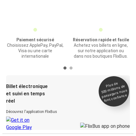
Paiement sécurisé
Réservation rapide et facile
Choisissez ApplePay, PayPal,
Achetez vos billets en ligne,
Visa ou une carte
sur notre application ou
internationale
dans nos boutiques FlixBus.
Plus de
Billet électronique
millions de
500
passagers nous
et suivi en temps
font confiance
réel
Découvrez l'application FlixBus