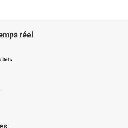
temps réel
illets
es