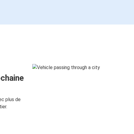
ochaine
ec plus de
ier.