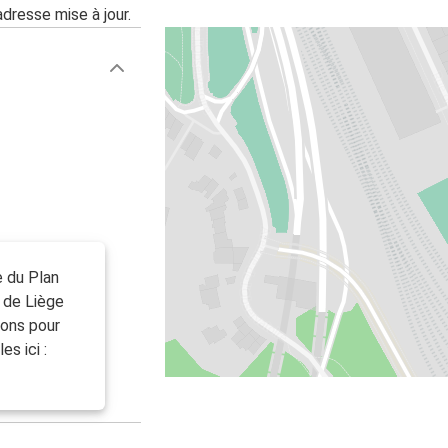
adresse mise à jour.
e du Plan
e de Liège
ions pour
s ici :