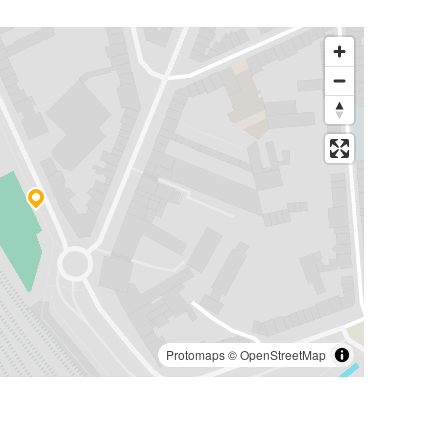
Protomaps
©
OpenStreetMap