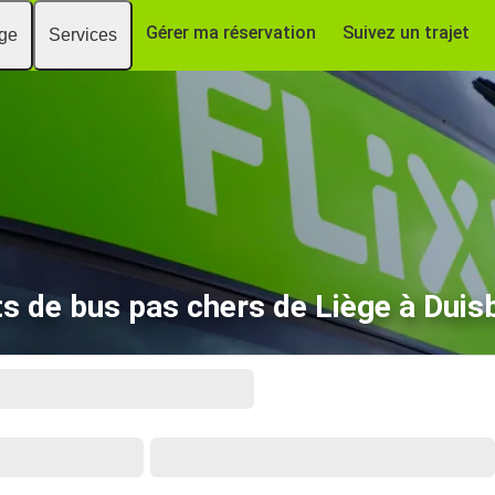
Gérer ma réservation
Suivez un trajet
age
Services
ts de bus pas chers de Liège à Duis