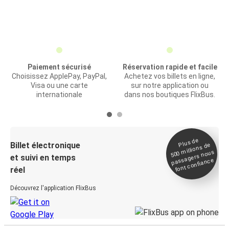
Paiement sécurisé
Réservation rapide et facile
Choisissez ApplePay, PayPal,
Achetez vos billets en ligne,
Visa ou une carte
sur notre application ou
internationale
dans nos boutiques FlixBus.
Plus de
Billet électronique
millions de
500
passagers nous
et suivi en temps
font confiance
réel
Découvrez l'application FlixBus