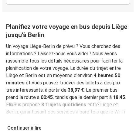
Planifiez votre voyage en bus depuis Liège
jusqu’à Berlin
Un voyage Liège-Berlin de prévu ? Vous cherchez des
informations ? Laissez-nous vous aider ! Nous avons
rassemblé tous les détails nécessaires pour faciliter la
planification de votre voyage. La durée du trajet entre
Liège et Berlin est en moyenne d'environ
4 heures 50
minutes
et vous pouvez trouver des billets à des prix
très intéressants, à partir de
38,97 €
. Le premier bus
prend la route à
00:45
, tandis que le dernier part à
18:45
.
FlixBus propose
8 trajets quotidiens
entre Liège et
Berlin, garantissant des services à bord tels que le Wi-Fi
gratuit, des prises électriques et des places assises
garanties pendant votre voyage.
Continuer à lire