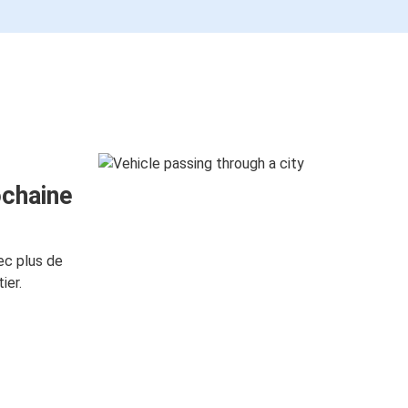
ochaine
ec plus de
ier.