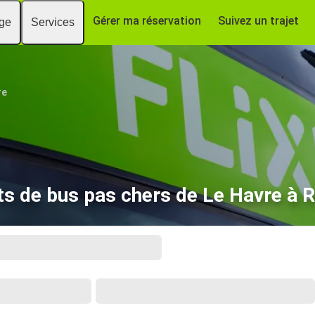
Gérer ma réservation
Suivez un trajet
age
Services
re
ets de bus pas chers de Le Havre à 