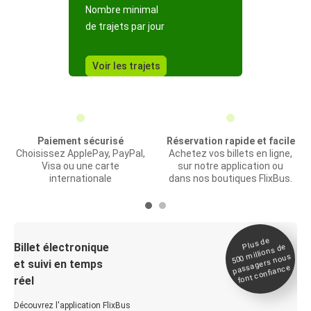
Nombre minimal
de trajets par jour
Voir les trajets
Paiement sécurisé
Réservation rapide et facile
Choisissez ApplePay, PayPal,
Achetez vos billets en ligne,
Visa ou une carte
sur notre application ou
internationale
dans nos boutiques FlixBus.
Plus de
Billet électronique
millions de
500
passagers nous
et suivi en temps
font confiance
réel
Découvrez l'application FlixBus