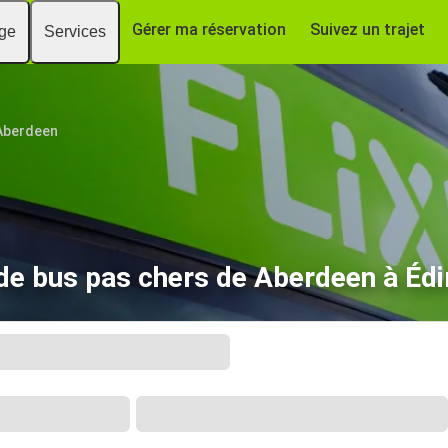
Gérer ma réservation
Suivez un trajet
age
Services
Aberdeen
 de bus pas chers de Aberdeen à É