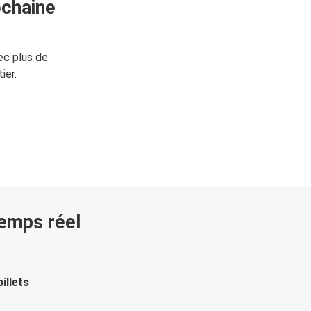
ochaine
ec plus de
ier.
temps réel
illets