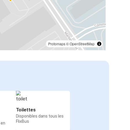
Protomaps
©
OpenStreetMap
Toilettes
Disponibles dans tous les
FlixBus
 en