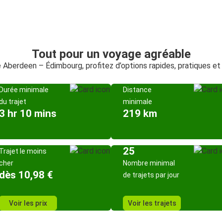
Tout pour un voyage agréable
e Aberdeen – Édimbourg, profitez d’options rapides, pratiques e
Durée minimale
Distance
du trajet
minimale
3 hr 10 mins
219 km
25
Trajet le moins
cher
Nombre minimal
dès 10,98 €
de trajets par jour
Voir les prix
Voir les trajets