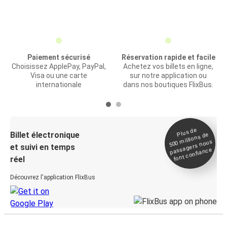
Paiement sécurisé
Réservation rapide et facile
Choisissez ApplePay, PayPal,
Achetez vos billets en ligne,
Visa ou une carte
sur notre application ou
internationale
dans nos boutiques FlixBus.
Plus de
Billet électronique
millions de
500
passagers nous
et suivi en temps
font confiance
réel
Découvrez l'application FlixBus