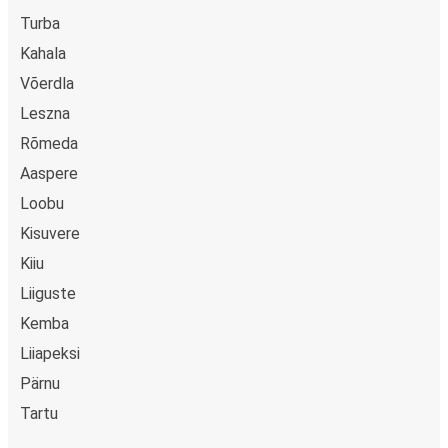
Turba
Kahala
Võerdla
Leszna
Rõmeda
Aaspere
Loobu
Kisuvere
Kiiu
Liiguste
Kemba
Liiapeksi
Pärnu
Tartu