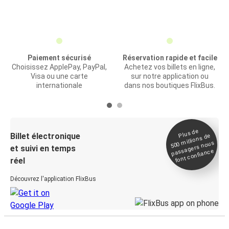
Paiement sécurisé
Réservation rapide et facile
Choisissez ApplePay, PayPal,
Achetez vos billets en ligne,
Visa ou une carte
sur notre application ou
internationale
dans nos boutiques FlixBus.
Plus de
Billet électronique
millions de
500
passagers nous
et suivi en temps
font confiance
réel
Découvrez l'application FlixBus