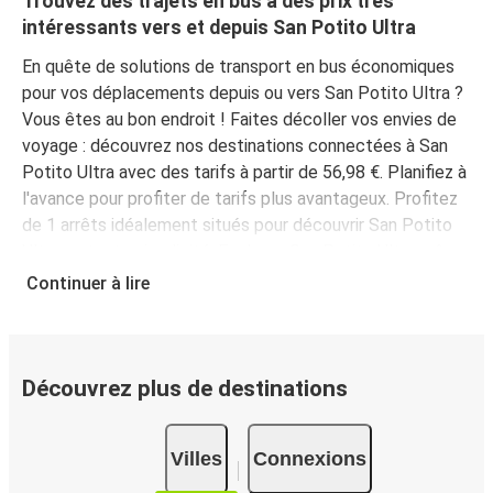
Trouvez des trajets en bus à des prix très
intéressants vers et depuis San Potito Ultra
En quête de solutions de transport en bus économiques
pour vos déplacements depuis ou vers San Potito Ultra ?
Vous êtes au bon endroit ! Faites décoller vos envies de
voyage : découvrez nos destinations connectées à San
Potito Ultra avec des tarifs à partir de 56,98 €. Planifiez à
l'avance pour profiter de tarifs plus avantageux. Profitez
de 1 arrêts idéalement situés pour découvrir San Potito
Ultra en toute simplicité. Explorez San Potito Ultra grâce
à nos arrêts, il y en a
1 dans San Potito Ultra, auquel
Continuer à lire
vous pouvez accéder facilement
.
Vous pouvez partir
de 11 différentes villes de départ
. Rendez-vous sur
notre page dédiée au
réseau FlixBus
pour trouver des
lignes près de chez vous !
Découvrez plus de destinations
Pourquoi choisir FlixBus pour vos voyages vers et
depuis San Potito Ultra ?
Villes
Connexions
FlixBus, c’est la solution idéale pour des déplacements