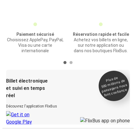
Paiement sécurisé
Réservation rapide et facile
Choisissez ApplePay, PayPal,
Achetez vos billets en ligne,
Visa ou une carte
sur notre application ou
internationale
dans nos boutiques FlixBus.
Plus de
Billet électronique
millions de
500
passagers nous
et suivi en temps
font confiance
réel
Découvrez l'application FlixBus