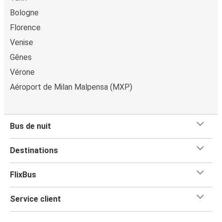
PayPal, Google Pay ou Apple Pay. Si vous préférez, pour
Bologne
plus de commodité, vous pouvez également opter pour
un paiement en espèces en achetant votre billet
Florence
directement à bord du bus ou dans un de nos points de
Venise
vente.
Gênes
Vérone
Aéroport de Milan Malpensa (MXP)
Bus de nuit
Destinations
FlixBus
Service client