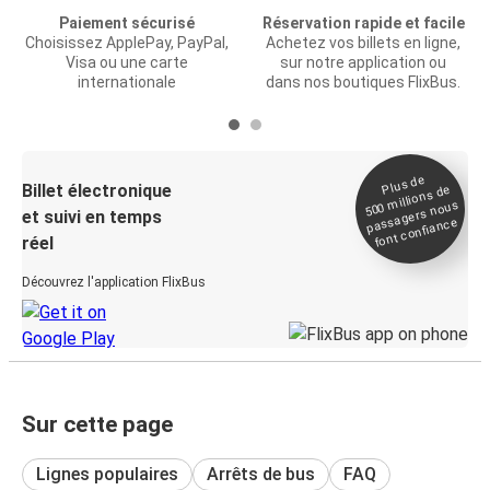
Paiement sécurisé
Réservation rapide et facile
Choisissez ApplePay, PayPal,
Achetez vos billets en ligne,
Visa ou une carte
sur notre application ou
internationale
dans nos boutiques FlixBus.
Plus de
Billet électronique
millions de
500
passagers nous
et suivi en temps
font confiance
réel
Découvrez l'application FlixBus
Sur cette page
Lignes populaires
Arrêts de bus
FAQ