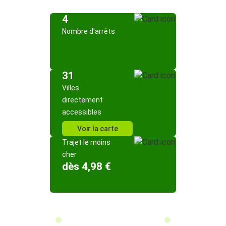
4
Nombre d'arrêts
31
Villes
directement
accessibles
Voir la carte
Trajet le moins
cher
dès 4,98 €