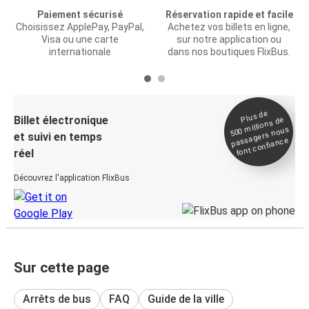
Paiement sécurisé
Réservation rapide et facile
Choisissez ApplePay, PayPal,
Achetez vos billets en ligne,
Visa ou une carte
sur notre application ou
internationale
dans nos boutiques FlixBus.
Plus de
Billet électronique
millions de
500
passagers nous
et suivi en temps
font confiance
réel
Découvrez l'application FlixBus
Sur cette page
Arrêts de bus
FAQ
Guide de la ville