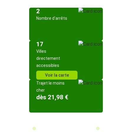
2
Nombre d'arrêts
17
Villes
directement
accessibles
Voir la carte
Trajet le moins
cher
dès 21,98 €