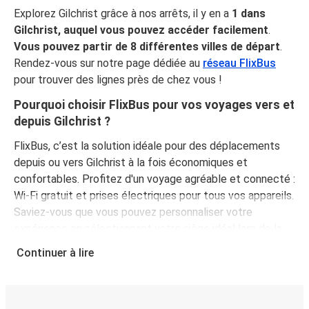
Explorez Gilchrist grâce à nos arrêts, il y en a
1 dans
Gilchrist, auquel vous pouvez accéder facilement
.
Vous pouvez partir de 8 différentes villes de départ
.
Rendez-vous sur notre page dédiée au
réseau FlixBus
pour trouver des lignes près de chez vous !
Pourquoi choisir FlixBus pour vos voyages vers et
depuis Gilchrist ?
FlixBus, c’est la solution idéale pour des déplacements
depuis ou vers Gilchrist à la fois économiques et
confortables. Profitez d'un voyage agréable et connecté :
Wi-Fi gratuit et prises électriques pour tous vos appareils.
Saviez-vous que vous pouvez personnaliser votre
expérience en sélectionnant votre siège idéal lors de la
réservation ? Et saviez-vous aussi que votre billet
Continuer à lire
comprend le transport gratuit d’un bagage à main et d’un
bagage en soute ? Et puis en plus d'être pratique, le bus
est l'un des moyens de transport les plus écologiques