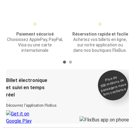
Paiement sécurisé
Réservation rapide et facile
Choisissez ApplePay, PayPal,
Achetez vos billets en ligne,
Visa ou une carte
sur notre application ou
internationale
dans nos boutiques FlixBus.
Plus de
Billet électronique
millions de
500
passagers nous
et suivi en temps
font confiance
réel
Découvrez l'application FlixBus