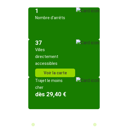
1
Nombre d'arrêts
37
Villes
directement
accessibles
Voir la carte
Trajet le moins
cher
dès 29,40 €