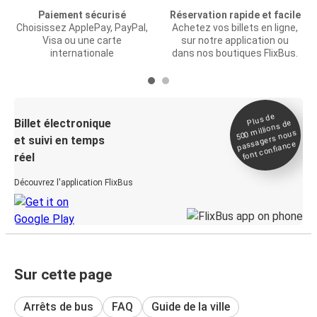
Paiement sécurisé
Réservation rapide et facile
Choisissez ApplePay, PayPal,
Achetez vos billets en ligne,
Visa ou une carte
sur notre application ou
internationale
dans nos boutiques FlixBus.
Plus de
Billet électronique
millions de
500
passagers nous
et suivi en temps
font confiance
réel
Découvrez l'application FlixBus
Sur cette page
Arrêts de bus
FAQ
Guide de la ville