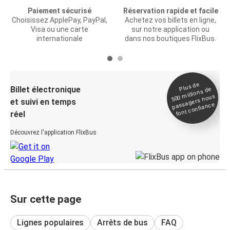
Paiement sécurisé
Réservation rapide et facile
Choisissez ApplePay, PayPal,
Achetez vos billets en ligne,
Visa ou une carte
sur notre application ou
internationale
dans nos boutiques FlixBus.
Plus de
Billet électronique
millions de
500
passagers nous
et suivi en temps
font confiance
réel
Découvrez l'application FlixBus
Sur cette page
Lignes populaires
Arrêts de bus
FAQ