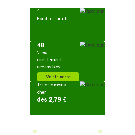
1
Nombre d'arrêts
48
Villes
directement
accessibles
Voir la carte
Trajet le moins
cher
dès 2,79 €