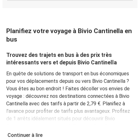
Planifiez votre voyage à Bivio Cantinella en
bus
Trouvez des trajets en bus à des prix très
intéressants vers et depuis Bivio Cantinella
En quête de solutions de transport en bus économiques
pour vos déplacements depuis ou vers Bivio Cantinella ?
Vous êtes au bon endroit ! Faites décoller vos envies de
voyage : découvrez nos destinations connectées à Bivio
Cantinella avec des tarifs à partir de 2,79 €. Planifiez à
l'avance pour profiter de tarifs plus avantageux. Profitez
de 1 arrêts idéalement situés pour découvrir Bivio
Cantinella en toute simplicité. Explorez Bivio Cantinella
grâce à nos arrêts, il y en a
1 dans Bivio Cantinella,
Continuer à lire