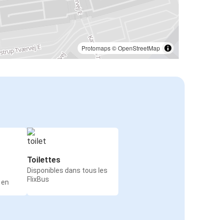
Protomaps
©
OpenStreetMap
Toilettes
Disponibles dans tous les
FlixBus
 en