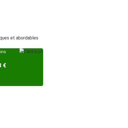
tiques et abordables
oins
8 €