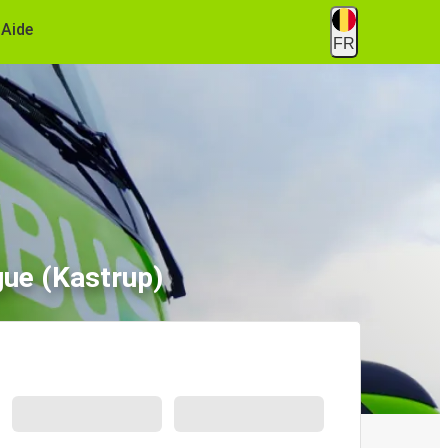
Aide
FR
gue (Kastrup)