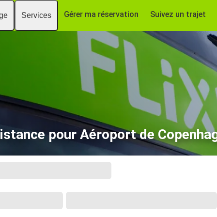
Gérer ma réservation
Suivez un trajet
age
Services
istance pour Aéroport de Copenha