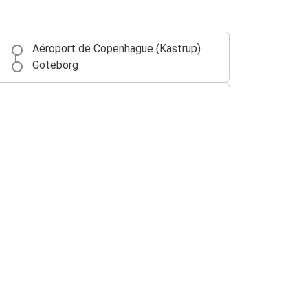
Aéroport de Copenhague (Kastrup)
Göteborg
Aéroport de Copenhague (Kastrup)
Hambourg