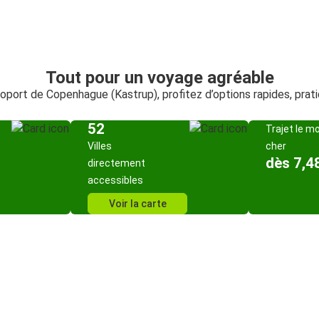
Tout pour un voyage agréable
roport de Copenhague (Kastrup), profitez d’options rapides, pra
52
Trajet le m
Villes
cher
dès 7,4
directement
accessibles
Voir la carte