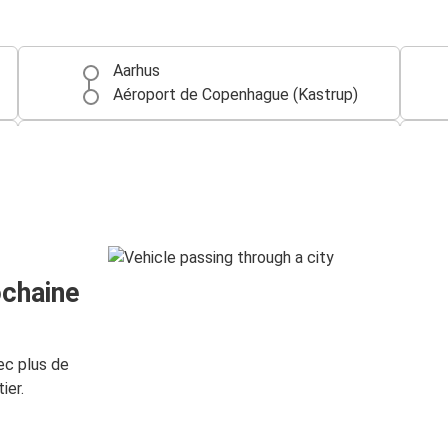
Aarhus
Aéroport de Copenhague (Kastrup)
Hambourg
Aéroport de Copenhague (Kastrup)
Aéroport de Copenhague (Kastrup)
Amsterdam
ochaine
ec plus de
ier.