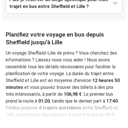
trajet en bus entre Sheffield et Lille ?
Planifiez votre voyage en bus depuis
Sheffield jusqu’à Lille
Un voyage Sheffield-Lille de prévu ? Vous cherchez des
informations ? Laissez-nous vous aider ! Nous avons
rassemblé tous les détails nécessaires pour faciliter la
planification de votre voyage. La durée du trajet entre
Sheffield et Lille est en moyenne d'environ
12 heures 50
minutes
et vous pouvez trouver des billets à des prix
très intéressants, à partir de
106,98 €
. Le premier bus
prend la route à
01:20
, tandis que le dernier part à
17:40
.
FlixBus propose
4 trajets quotidiens
entre Sheffield et
Lille, garantissant des services à bord tels que le Wi-Fi
gratuit, des prises électriques et des places assises