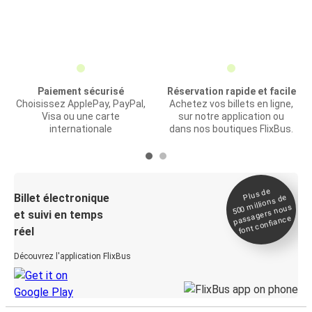
Paiement sécurisé
Réservation rapide et facile
Choisissez ApplePay, PayPal,
Achetez vos billets en ligne,
Visa ou une carte
sur notre application ou
internationale
dans nos boutiques FlixBus.
Plus de
Billet électronique
millions de
500
passagers nous
et suivi en temps
font confiance
réel
Découvrez l'application FlixBus