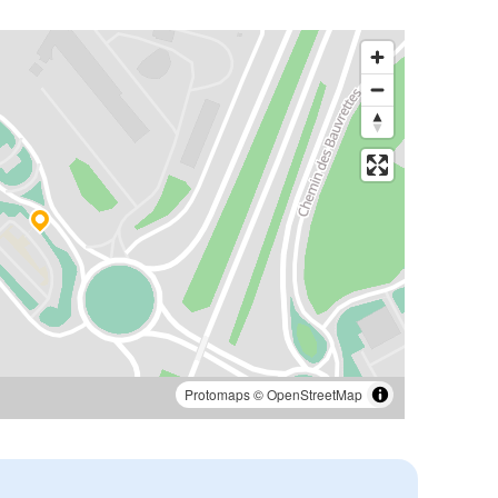
Protomaps
©
OpenStreetMap