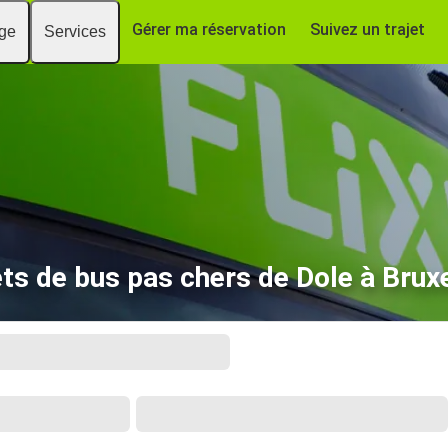
Gérer ma réservation
Suivez un trajet
age
Services
ets de bus pas chers de Dole à Brux