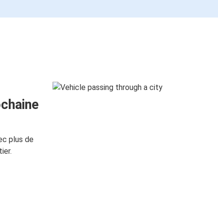
ochaine
ec plus de
ier.